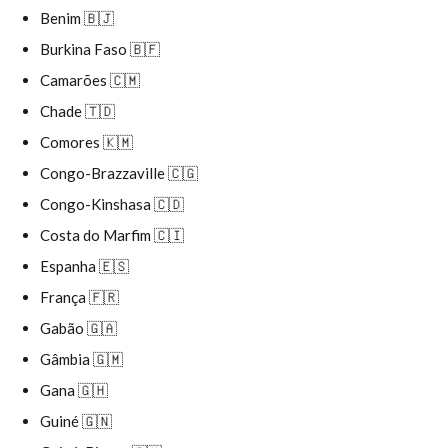
Benim 🇧🇯
Burkina Faso 🇧🇫
Camarões 🇨🇲
Chade 🇹🇩
Comores 🇰🇲
Congo-Brazzaville 🇨🇬
Congo-Kinshasa 🇨🇩
Costa do Marfim 🇨🇮
Espanha 🇪🇸
França 🇫🇷
Gabão 🇬🇦
Gâmbia 🇬🇲
Gana 🇬🇭
Guiné 🇬🇳