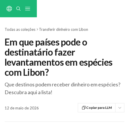
Ir para conteúdo principal
Todas as coleções
Transferir dinheiro com Libon
Em que países pode o
destinatário fazer
levantamentos em espécies
com Libon?
Que destinos podem receber dinheiro em espécies?
Descubra aqui a lista!
Copiar para LLM
12 de maio de 2026