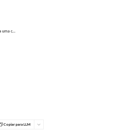
Como fazer uma transferência de dinheiro para uma carteira eletrónica com a aplicação Libon?
Copiar para LLM