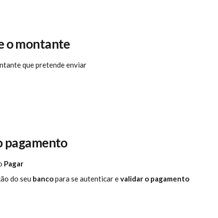
ne o montante
ntante que pretende enviar
e o pagamento
o 
Pagar
ção do seu
 banco
 para se autenticar e
 validar o pagamento 