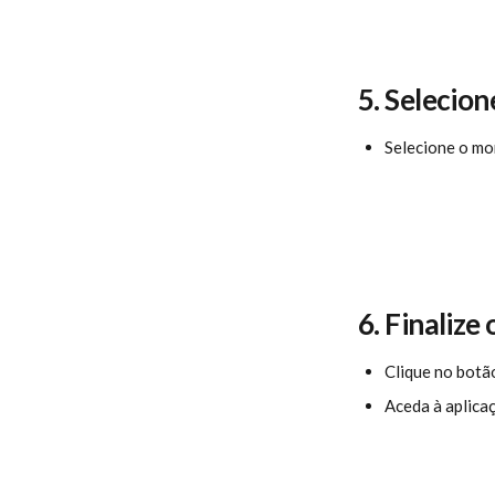
5. Selecio
Selecione o mo
6. Finaliz
Clique no botã
Aceda à aplica