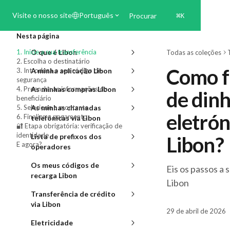
Ir para conteúdo principal
Visite o nosso site
Português
Procurar
⌘
K
Nesta página
1. Inicie a sua transferência
O que é Libon
Todas as coleções
2. Escolha o destinatário
Como f
3. Introduza o seu código de
A minha aplicação Libon
segurança
4. Preencha as informações do
As minhas compras Libon
de dinh
beneficiário
5. Selecione o montante
As minhas chamadas
eletrón
6. Finalize o pagamento
telefónicas via Libon
🔐 Etapa obrigatória: verificação de
identidade
Lista de prefixos dos
Libon?
E agora?
operadores
Os meus códigos de
Eis os passos a 
recarga Libon
Libon
Transferência de crédito
via Libon
29 de abril de 2026
Eletricidade