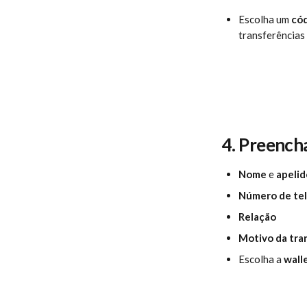
Escolha um 
cód
transferências 
4. Preench
Nome
 e 
apelid
Número de te
Relação
Motivo da tra
Escolha a 
wall