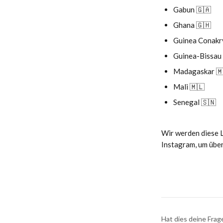
Gabun 🇬🇦
Ghana 🇬🇭
Guinea Conakr
Guinea-Bissau
Madagaskar 
Mali 🇲🇱
Senegal 🇸🇳
Wir werden diese L
Instagram, um über
Hat dies deine Fra