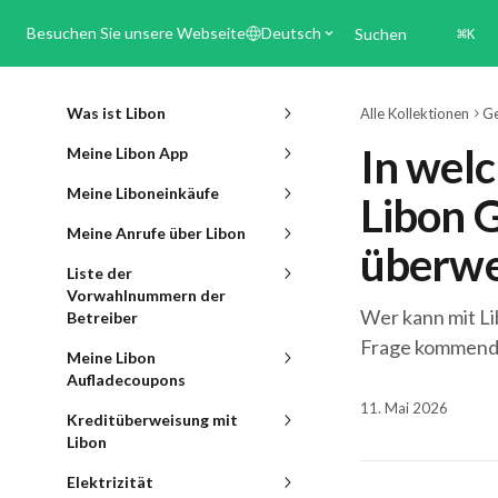
Zum Hauptinhalt springen
Besuchen Sie unsere Webseite
Deutsch
Suchen
⌘
K
Was ist Libon
Alle Kollektionen
Ge
In welc
Meine Libon App
Meine Liboneinkäufe
Libon G
Meine Anrufe über Libon
überwe
Liste der
Vorwahlnummern der
Wer kann mit Lib
Betreiber
Frage kommende
Meine Libon
Aufladecoupons
11. Mai 2026
Kreditüberweisung mit
Libon
Elektrizität